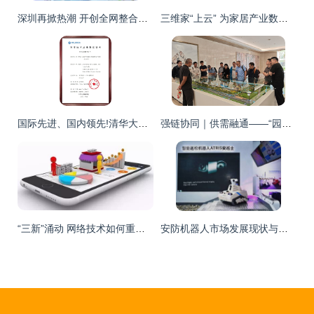
深圳再掀热潮 开创全网整合营销新纪元
三维家“上云” 为家居产业数字化带来的裂变效应
国际先进、国内领先!清华大学-亚信科技“5G网络智能化系统研发与产业规模化应用”通过国家科技成果鉴定
强链协同｜供需融通——“园易链”系列活动之“走进华为练秋湖研发中心”顺利举办
“三新”涌动 网络技术如何重构新零售、新制造与新产业的未来
安防机器人市场发展现状与前景展望 网络技术的研发的视角