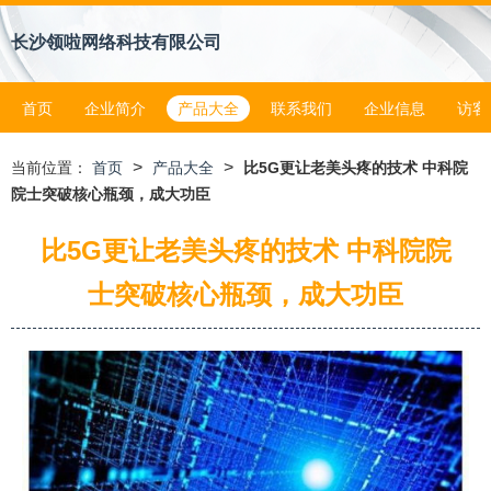
长沙领啦网络科技有限公司
首页
企业简介
产品大全
联系我们
企业信息
访客
>
>
当前位置：
首页
产品大全
比5G更让老美头疼的技术 中科院
院士突破核心瓶颈，成大功臣
比5G更让老美头疼的技术 中科院院
士突破核心瓶颈，成大功臣